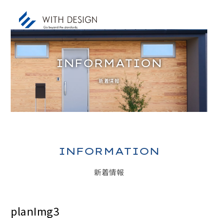
INFORMATION
新着情報
お知らせ / INFORMATION
人生設計 / LIFE PLAN
ご挨拶・会社概要 / ABOUT
土地探し / LAND
INFORMATION
家づくりのコンセプト / CONCEPT
新着情報
アフターサービス / AFTER SERVICE
家づくりの進め方 / ORDER FLOW
planImg3
施工事例 / DESIGN IMAGE