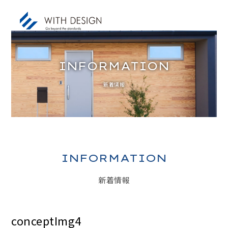
INFORMATION
新着情報
お知らせ / INFORMATION
人生設計 / LIFE PLAN
ご挨拶・会社概要 / ABOUT
土地探し / LAND
INFORMATION
家づくりのコンセプト / CONCEPT
新着情報
アフターサービス / AFTER SERVICE
家づくりの進め方 / ORDER FLOW
conceptImg4
施工事例 / DESIGN IMAGE