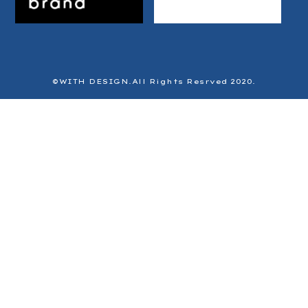
©️WITH DESIGN.All Rights Resrved 2020.