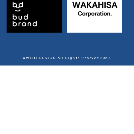
©️WITH DESIGN.All Rights Resrved 2020.