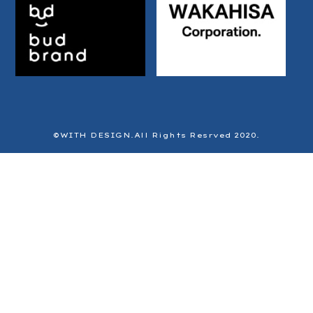
©️WITH DESIGN.All Rights Resrved 2020.