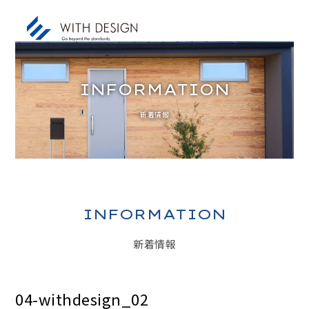
INFORMATION
新着情報
お知らせ / INFORMATION
人生設計 / LIFE PLAN
ご挨拶・会社概要 / ABOUT
土地探し / LAND
INFORMATION
家づくりのコンセプト / CONCEPT
新着情報
アフターサービス / AFTER SERVICE
家づくりの進め方 / ORDER FLOW
04-withdesign_02
施工事例 / DESIGN IMAGE