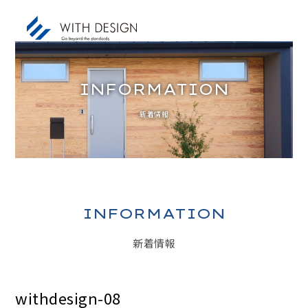
INFORMATION
新着情報
お知らせ / INFORMATION
人生設計 / LIFE PLAN
ご挨拶・会社概要 / ABOUT
土地探し / LAND
INFORMATION
家づくりのコンセプト / CONCEPT
新着情報
アフターサービス / AFTER SERVICE
家づくりの進め方 / ORDER FLOW
withdesign-08
施工事例 / DESIGN IMAGE