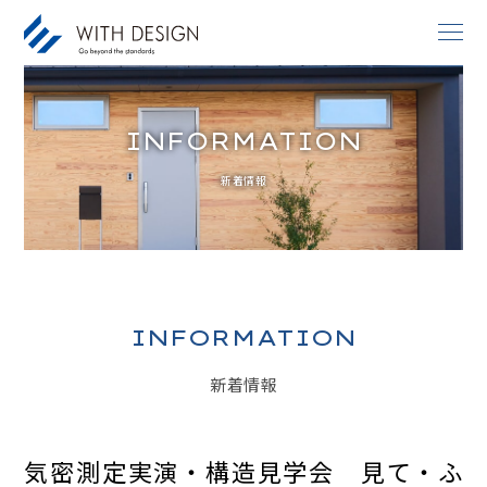
INFORMATION
お知らせ / INFORMATION
新着情報
人生設計 / LIFE PLAN
ご挨拶・会社概要 / ABOUT
土地探し / LAND
家づくりのコンセプト / CONCEPT
INFORMATION
アフターサービス / AFTER SERVICE
新着情報
家づくりの進め方 / ORDER FLOW
施工事例 / DESIGN IMAGE
気密測定実演・構造見学会 見て・ふ