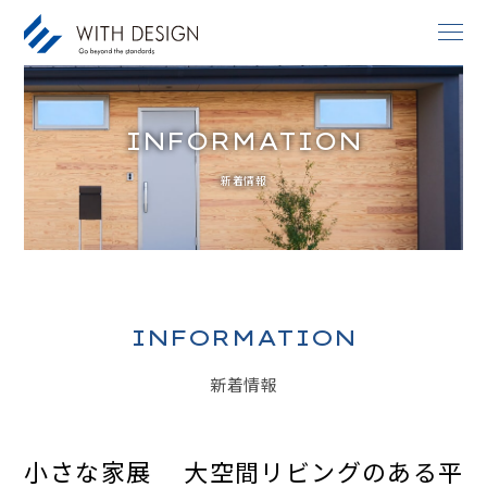
INFORMATION
お知らせ / INFORMATION
新着情報
人生設計 / LIFE PLAN
ご挨拶・会社概要 / ABOUT
土地探し / LAND
家づくりのコンセプト / CONCEPT
INFORMATION
アフターサービス / AFTER SERVICE
新着情報
家づくりの進め方 / ORDER FLOW
施工事例 / DESIGN IMAGE
小さな家展 大空間リビングのある平