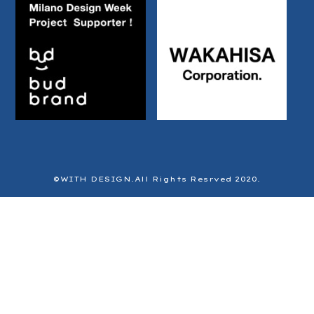
©️WITH DESIGN.All Rights Resrved 2020.