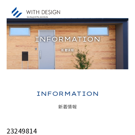
INFORMATION
新着情報
お知らせ / INFORMATION
人生設計 / LIFE PLAN
ご挨拶・会社概要 / ABOUT
土地探し / LAND
INFORMATION
家づくりのコンセプト / CONCEPT
新着情報
アフターサービス / AFTER SERVICE
家づくりの進め方 / ORDER FLOW
23249814
施工事例 / DESIGN IMAGE