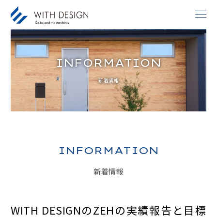
INFORMATION
お知らせ / INFORMATION
新着情報
人生設計 / LIFE PLAN
ご挨拶・会社概要 / ABOUT
土地探し / LAND
家づくりのコンセプト / CONCEPT
INFORMATION
アフターサービス / AFTER SERVICE
新着情報
家づくりの進め方 / ORDER FLOW
施工事例 / DESIGN IMAGE
WITH DESIGNのZEHの実績報告と目標