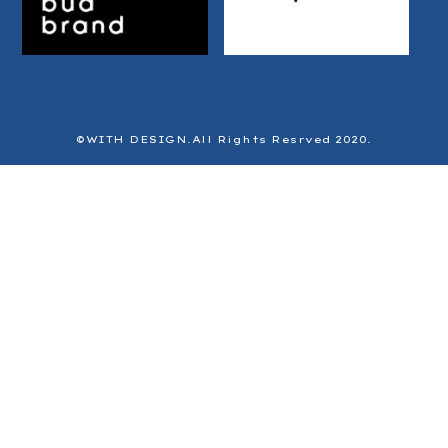
©️WITH DESIGN.All Rights Resrved 2020.